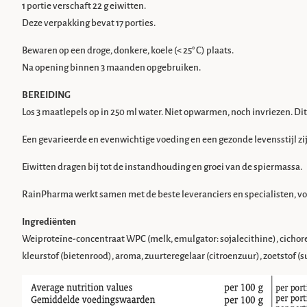
1 portie verschaft 22 g eiwitten.
Deze verpakking bevat 17 porties.
Bewaren op een droge, donkere, koele (< 25° C) plaats.
Na opening binnen 3 maanden opgebruiken.
BEREIDING
Los 3 maatlepels op in 250 ml water. Niet opwarmen, noch invriezen. Di
Een gevarieerde en evenwichtige voeding en een gezonde levensstijl zij
Eiwitten dragen bij tot de instandhouding en groei van de spiermassa.
RainPharma werkt samen met de beste leveranciers en specialisten, v
Ingrediënten
Weiproteïne-concentraat WPC (melk, emulgator: sojalecithine), cichore
kleurstof (bietenrood), aroma, zuurteregelaar (citroenzuur), zoetstof (s