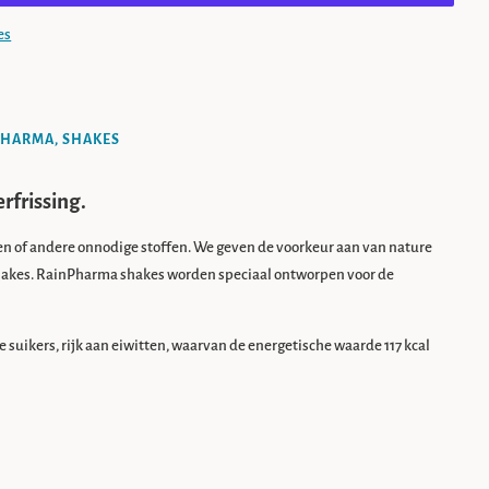
es
PHARMA,
SHAKES
rfrissing.
en of andere onnodige stoffen. We geven de voorkeur aan van nature
shakes. RainPharma shakes worden speciaal ontworpen voor de
uikers, rijk aan eiwitten, waarvan de energetische waarde 117 kcal