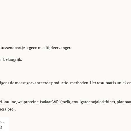
t tussendoortje is geen maaltijdvervanger.
n belangrijk.
olgens de meest geavanceerde productie- methoden. Het resultaat is uniek 
i-inuline, weiproteïne-isolaat WPI (melk, emulgator: sojalecithine), plant
ucralose).