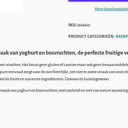
Meer betalingsopti
SKU:
3666641
PRODUCT CATEGORIEËN:
RAIN
aak van yoghurt en bosvruchten, de perfecte fruitige ve
e wei-eiwitten. Het bevat geen gluten of caseïne maar ook geen bewaarmiddel
ure eenvoud zorgt voor de overheerlijke, net niet te zoete smaak van onze 
l de beste en zuiverste ingrediënten. Gewoon én buitengewoon.
maak van yoghurt en bosvruchten, met zoetstof en met van nature aanwezige s