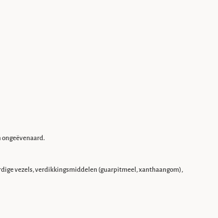
en ongeëvenaard.
aardige vezels, verdikkingsmiddelen (guarpitmeel, xanthaangom),