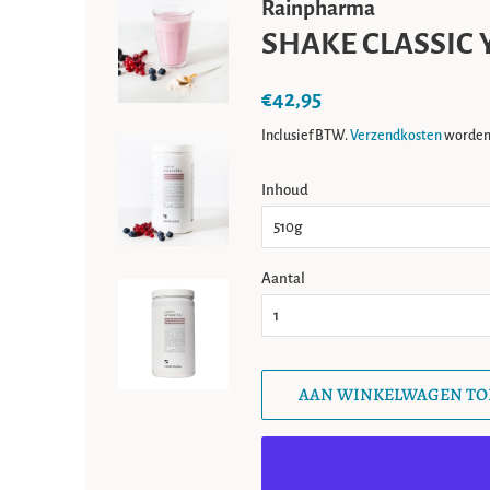
Rainpharma
SHAKE CLASSIC
Normale
Aanbiedingsprijs
€42,95
prijs
Inclusief BTW.
Verzendkosten
worden 
Inhoud
Aantal
AAN WINKELWAGEN T